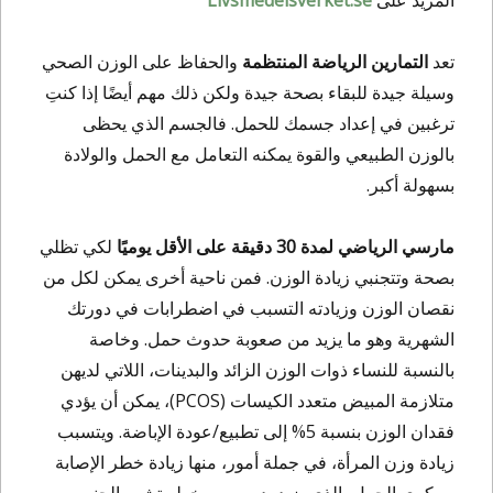
المزيد على
Livsmedelsverket.se
تعد
التمارين الرياضة
المنتظمة
والحفاظ على الوزن الصحي
وسيلة جيدة للبقاء بصحة جيدة ولكن ذلك مهم أيضًا إذا كنتِ
ترغبين في إعداد جسمك للحمل. فالجسم الذي يحظى
بالوزن الطبيعي والقوة يمكنه التعامل مع الحمل والولادة
بسهولة أكبر.
مارسي الرياضي لمدة 30 دقيقة على الأقل يوميًا
لكي تظلي
بصحة وتتجنبي زيادة الوزن. فمن ناحية أخرى يمكن لكل من
نقصان الوزن وزيادته التسبب في اضطرابات في دورتك
الشهرية وهو ما يزيد من صعوبة حدوث حمل. وخاصة
بالنسبة للنساء ذوات الوزن الزائد والبدينات، اللاتي لديهن
متلازمة المبيض متعدد الكيسات (PCOS)، يمكن أن يؤدي
فقدان الوزن بنسبة 5% إلى تطبيع/عودة الإباضة. ويتسبب
زيادة وزن المرأة، في جملة أمور، منها زيادة خطر الإصابة