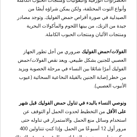
الخضراوات الورقية والبقوليات ومنتجات الحبوب الكاملة
وأنواع التوت المختلفة، ولكن يمكن شراؤه أيضًا من
الصيدلية في صورة أقراص حمض الفوليك. وتوجد مصادر
جيدة من الزنك، من بينها اللحوم والمأكولات البحرية
ومنتجات الألبان ومنتجات الحبوب الكاملة.
الفولات/حمض الفوليك
ضروري من أجل تطور الجهاز
العصبي للجنين بشكل طبيعي. ويعد نقص الفولات/حمض
الفوليك أمرًا شائعًا بين النساء في مرحلة الخصوبة ويزيد
من خطر إصابة الجنين بالقيلة النخاعية السحائية (عيوب
الأنبوب العصبي).
ونوصي النساء بالبدء في تناول حمض الفوليك قبل شهر
على الأقل
من التخطيط لحدوث الحمل أو التوقف عن
استخدام وسائل منع الحمل. والاستمرار في تناوله حتى
مرور أول 12 أسبوعًا من الحمل. وإذا كنتِ تتناولين 400