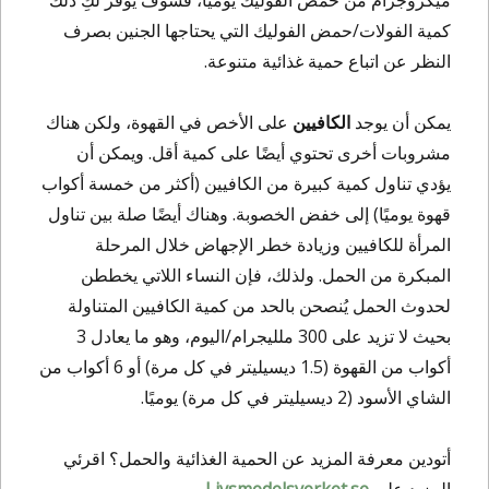
ميكروجرام من حمض الفوليك يوميًا، فسوف يوفر لكِ ذلك
كمية الفولات/حمض الفوليك التي يحتاجها الجنين بصرف
النظر عن اتباع حمية غذائية متنوعة.
يمكن أن يوجد
الكافيين
على الأخص في القهوة، ولكن هناك
مشروبات أخرى تحتوي أيضًا على كمية أقل. ويمكن أن
يؤدي تناول كمية كبيرة من الكافيين (أكثر من خمسة أكواب
قهوة يوميًا) إلى خفض الخصوبة. وهناك أيضًا صلة بين تناول
المرأة للكافيين وزيادة خطر الإجهاض خلال المرحلة
المبكرة من الحمل. ولذلك، فإن النساء اللاتي يخططن
لحدوث الحمل يُنصحن بالحد من كمية الكافيين المتناولة
بحيث لا تزيد على 300 ملليجرام/اليوم، وهو ما يعادل 3
أكواب من القهوة (1.5 ديسيليتر في كل مرة) أو 6 أكواب من
الشاي الأسود (2 ديسيليتر في كل مرة) يوميًا.
أتودين معرفة المزيد عن الحمية الغذائية والحمل؟ اقرئي