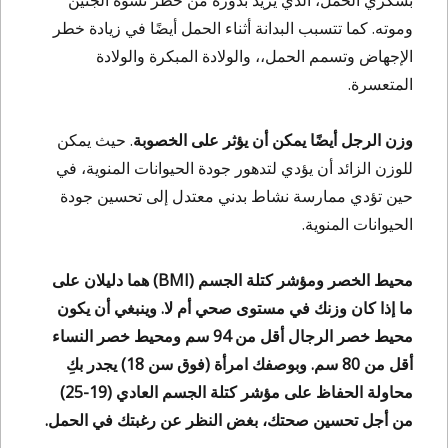
بسكري الحمل، الذي يزيد بدوره من خطر تشوه الجنين
وموته. كما تتسبب البدانة أثناء الحمل أيضًا في زيادة خطر
الإجهاض وتسمم الحمل،، والولادة المبكرة والولادة
المتعسرة.
وزن الرجل أيضًا يمكن أن يؤثر على الخصوبة
. حيث يمكن
للوزن الزائد أن يؤدي لتدهور جودة الحيوانات المنوية، في
حين تؤدي ممارسة نشاط بدني معتدل إلى تحسين جودة
الحيوانات المنوية.
محيط الخصر ومؤشر كتلة الجسم (
BMI
) هما دليلان على
ما إذا كان وزنك في مستوى صحي أم لا. وينبغي أن يكون
محيط خصر الرجال أقل من 94 سم ومحيط خصر النساء
أقل من 80 سم. وبوصفك امرأة (فوق سن 18) يجدر بكِ
محاولة الحفاظ على مؤشر كتلة الجسم العادي (19-25)
من أجل تحسين صحتك، بغض النظر عن رغبتك في الحمل.