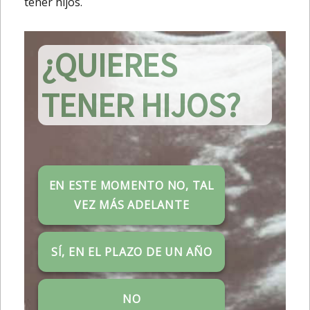
tener hijos.
¿QUIERES
TENER HIJOS?
EN ESTE MOMENTO NO, TAL
VEZ MÁS ADELANTE
SÍ, EN EL PLAZO DE UN AÑO
NO