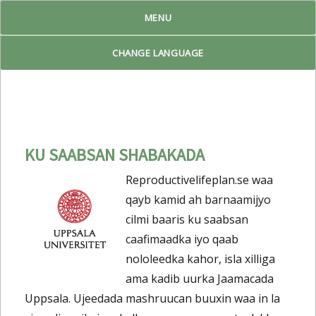
MENU
Reproduktiv Livsplan
CHANGE LANGUAGE
KU SAABSAN SHABAKADA
Reproductivelifeplan.se waa
qayb kamid ah barnaamijyo
cilmi baaris ku saabsan
caafimaadka iyo qaab
nololeedka kahor, isla xilliga
ama kadib uurka Jaamacada
Uppsala. Ujeedada mashruucan buuxin waa in la