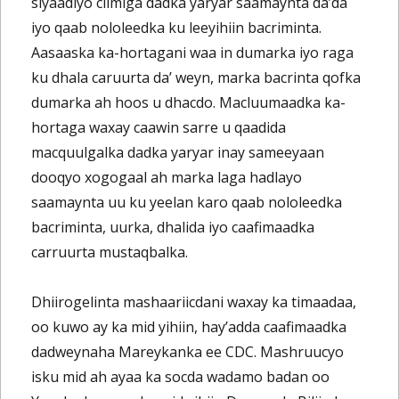
siyaadiyo cilmiga dadka yaryar saamaynta da’da
iyo qaab nololeedka ku leeyihiin bacriminta.
Aasaaska ka-hortagani waa in dumarka iyo raga
ku dhala caruurta da’ weyn, marka bacrinta qofka
dumarka ah hoos u dhacdo. Macluumaadka ka-
hortaga waxay caawin sarre u qaadida
macquulgalka dadka yaryar inay sameeyaan
dooqyo xogogaal ah marka laga hadlayo
saamaynta uu ku yeelan karo qaab nololeedka
bacriminta, uurka, dhalida iyo caafimaadka
carruurta mustaqbalka.
Dhiirogelinta mashaariicdani waxay ka timaadaa,
oo kuwo ay ka mid yihiin, hay’adda caafimaadka
dadweynaha Mareykanka ee CDC. Mashruucyo
isku mid ah ayaa ka socda wadamo badan oo